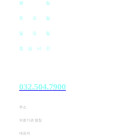
AM 09 : 00 - PM 06 : 00
평
일
AM 09 : 00 - PM 01 : 00
토
요
일
AM 09 : 00 - PM 12 : 00
일
요
일
PM 01 : 00 - PM 02 : 00
점
심
시
간
고객센터
032.504.7900
주소
인천 부평구 부평문화로 87 4층 405~408호 (부평동)
의료기관 명칭
연세바른안과의원
대표자
전제훈