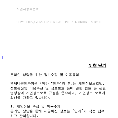
사업자등록번호
891-22-01426
COPYRIGHT @ YONSEI BARUN EYE CLINIC. ALL RIGHTS RESERVED
X 창 닫기