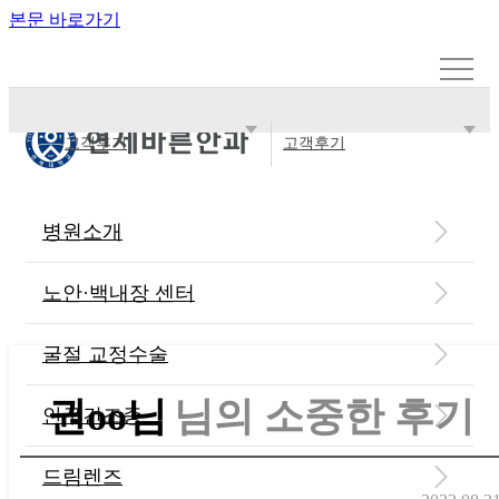
본문 바로가기
고객후기
고객후기
병원소개
고객후기
노안·백내장 센터
굴절 교정수술
권oo님
님의 소중한 후기
안구건조증
드림렌즈