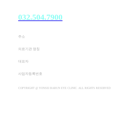
고객센터
032.504.7900
주소
인천 부평구 부평문화로 87 4층 405~408호 (부평동)
의료기관 명칭
연세바른안과의원
대표자
전제훈
사업자등록번호
891-22-01426
COPYRIGHT @ YONSEI BARUN EYE CLINIC. ALL RIGHTS RESERVED