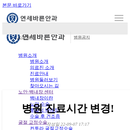
본문 바로가기
고객센터
병원공지
병원소개
병원공지
병원소개
의료진 소개
진료안내
병원둘러보기
찾아오시는 길
노안·백내장 센터
백내장이란
노안 수술
병원 진료시간 변경!
후발성 백내장
수술 후 건조증
굴절 교정수술
작성일
22-09-07 17:17
컨투라 굴절교정수술