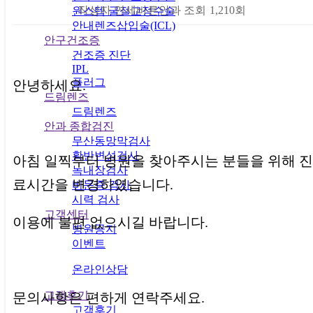
작성자
연세바른안과
조회
1,210회
원스텝 굴절교정수술
안내렌즈삽입술(ICL)
안구건조증
본문
건조증 진단
IPL
플러그
안녕하세요.
드림렌즈
드림렌즈
안과 종합검진
무산동망막검사
황반변성검사
아침 일찍부터 병원을 찾아주시는 분들을 위해 진
녹내장검사
료시간을 변경하였습니다.
비문증 검사
시력 검사
고객센터
이용에 불편 없으시길 바랍니다.
병원공지
이벤트
온라인상담
고객후기
문의사항은 편하게 연락주세요.
고객후기